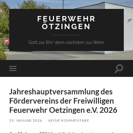
FEUERWEHR
ÖTZINGEN
Gott zur Ehr' dem nächsten zur Wehr
Suchfe
Mobile-
ein-/a
Menü
ein-/ausblenden
Jahreshauptversammlung des
Fördervereins der Freiwilligen
Feuerwehr Oetzingen e.V. 2026
29. JANUAR 2026
/
KEINE KOMMENTARE