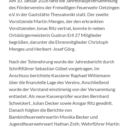
Am 10. Januar 2026 fand die Jahreshauptversammlung
des Fördervereins der Freiwilligen Feuerwehr Oetzingen
e.V. in der Gaststätte Thessaloniki statt. Der zweite
Vorsitzende Martin Menges, der den erkrankten
Vorsitzenden Jonas Ritz vertrat, konnte in neben
Ortsbürgermeisterin Gudrun Erll 27 Mitglieder
begrüßen, darunter die Ehrenmitglieder Christoph
Menges und Heribert-Josef Görg.
Nach der Totenehrung wurde der Jahresbericht durch
Schriftführer Sebastian Göbel vorgetragen. Im
Anschluss berichtete Kassierer Raphael Wittemann
über die finanzielle Lage des Vereins. Anschließend
wurde der Vorstand einstimmig von der Versammlung
entlastet. Als neue Kassenprüfer wurden Bernhard
Schwickert, Julian Decker sowie Ansgar Ritz gewählt.
Danach folgten die Berichte von
Bambinifeuerwehrwartin Monika Becker und
Jugendfeuerwehrwart Nathan Zoth. Wehrführer Martin