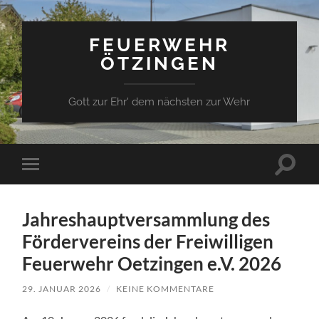
FEUERWEHR
ÖTZINGEN
Gott zur Ehr' dem nächsten zur Wehr
Suchfe
Mobile-
ein-/a
Menü
ein-/ausblenden
Jahreshauptversammlung des
Fördervereins der Freiwilligen
Feuerwehr Oetzingen e.V. 2026
29. JANUAR 2026
/
KEINE KOMMENTARE