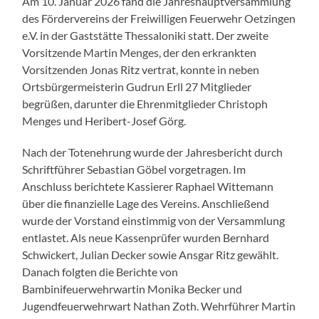
Am 10. Januar 2026 fand die Jahreshauptversammlung
des Fördervereins der Freiwilligen Feuerwehr Oetzingen
e.V. in der Gaststätte Thessaloniki statt. Der zweite
Vorsitzende Martin Menges, der den erkrankten
Vorsitzenden Jonas Ritz vertrat, konnte in neben
Ortsbürgermeisterin Gudrun Erll 27 Mitglieder
begrüßen, darunter die Ehrenmitglieder Christoph
Menges und Heribert-Josef Görg.
Nach der Totenehrung wurde der Jahresbericht durch
Schriftführer Sebastian Göbel vorgetragen. Im
Anschluss berichtete Kassierer Raphael Wittemann
über die finanzielle Lage des Vereins. Anschließend
wurde der Vorstand einstimmig von der Versammlung
entlastet. Als neue Kassenprüfer wurden Bernhard
Schwickert, Julian Decker sowie Ansgar Ritz gewählt.
Danach folgten die Berichte von
Bambinifeuerwehrwartin Monika Becker und
Jugendfeuerwehrwart Nathan Zoth. Wehrführer Martin