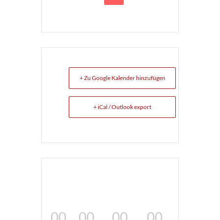
+ Zu Google Kalender hinzufügen
+ iCal / Outlook export
00
00
00
00