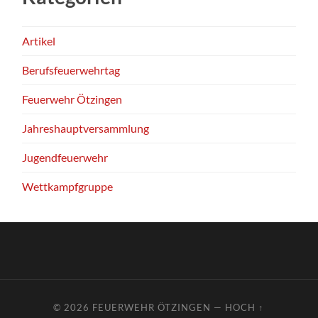
Artikel
Berufsfeuerwehrtag
Feuerwehr Ötzingen
Jahreshauptversammlung
Jugendfeuerwehr
Wettkampfgruppe
© 2026
FEUERWEHR ÖTZINGEN
—
HOCH ↑