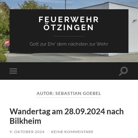
FEUERWEHR
ÖTZINGEN
Gott zur Ehr' dem nächsten zur Wehr
Suchfe
Mobile-
ein-/a
Menü
ein-/ausblenden
AUTOR:
SEBASTIAN GOEBEL
Wandertag am 28.09.2024 nach
Bilkheim
9. OKTOBER 2024
/
KEINE KOMMENTARE