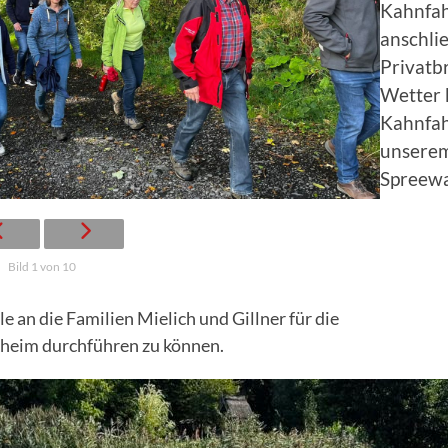
Kahnfah
anschli
Privatb
Wetter 
Kahnfah
unserem
Spreewa
Bild 1 von 10
le an die Familien Mielich und Gillner für die
kheim durchführen zu können.