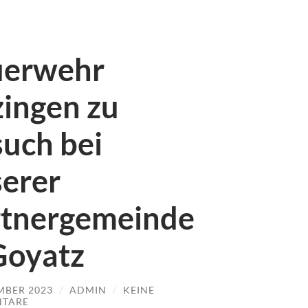
uerwehr
ingen zu
uch bei
erer
rtnergemeinde
Goyatz
EMBER 2023
/
ADMIN
/
KEINE
TARE