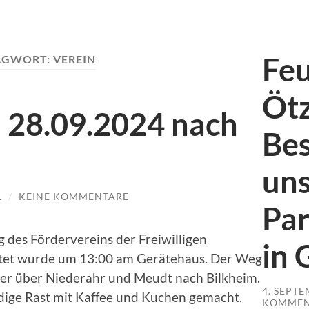
Fe
AGWORT:
VEREIN
Ötz
 28.09.2024 nach
Bes
uns
L
/
KEINE KOMMENTARE
Pa
des Fördervereins der Freiwilligen
in 
rtet wurde um 13:00 am Gerätehaus. Der Weg
ter über Niederahr und Meudt nach Bilkheim.
4. SEPT
dige Rast mit Kaffee und Kuchen gemacht.
KOMMEN