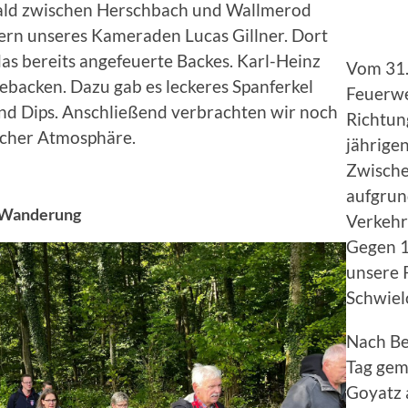
ald zwischen Herschbach und Wallmerod
ern unseres Kameraden Lucas Gillner. Dort
as bereits angefeuerte Backes. Karl-Heinz
Vom 31.0
gebacken. Dazu gab es leckeres Spanferkel
Feuerwe
und Dips. Anschließend verbrachten wir noch
Richtung
icher Atmosphäre.
jährige
Zwische
aufgrun
Wanderung
Verkehr
Gegen 1
unsere 
Schwiel
Nach Be
Tag gem
Goyatz a