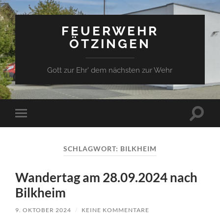
FEUERWEHR
ÖTZINGEN
Gott zur Ehr' dem nächsten zur Wehr
Suchfe
Mobile-
ein-/a
Menü
ein-/ausblenden
SCHLAGWORT:
BILKHEIM
Wandertag am 28.09.2024 nach
Bilkheim
9. OKTOBER 2024
/
KEINE KOMMENTARE