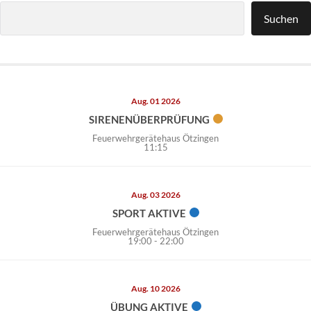
Suchen
Suchen
Aug. 01 2026
SIRENENÜBERPRÜFUNG
Feuerwehrgerätehaus Ötzingen
11:15
Aug. 03 2026
SPORT AKTIVE
Feuerwehrgerätehaus Ötzingen
19:00
-
22:00
Aug. 10 2026
ÜBUNG AKTIVE