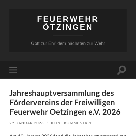
FEUERWEHR
ÖTZINGEN
Gott zur Ehr' dem nächsten zur Wehr
Suchfe
Mobile-
ein-/a
Menü
ein-/ausblenden
Jahreshauptversammlung des
Fördervereins der Freiwilligen
Feuerwehr Oetzingen e.V. 2026
29. JANUAR 2026
/
KEINE KOMMENTARE