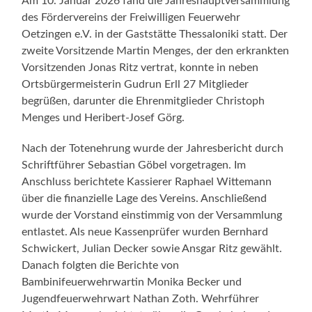
Am 10. Januar 2026 fand die Jahreshauptversammlung
des Fördervereins der Freiwilligen Feuerwehr
Oetzingen e.V. in der Gaststätte Thessaloniki statt. Der
zweite Vorsitzende Martin Menges, der den erkrankten
Vorsitzenden Jonas Ritz vertrat, konnte in neben
Ortsbürgermeisterin Gudrun Erll 27 Mitglieder
begrüßen, darunter die Ehrenmitglieder Christoph
Menges und Heribert-Josef Görg.
Nach der Totenehrung wurde der Jahresbericht durch
Schriftführer Sebastian Göbel vorgetragen. Im
Anschluss berichtete Kassierer Raphael Wittemann
über die finanzielle Lage des Vereins. Anschließend
wurde der Vorstand einstimmig von der Versammlung
entlastet. Als neue Kassenprüfer wurden Bernhard
Schwickert, Julian Decker sowie Ansgar Ritz gewählt.
Danach folgten die Berichte von
Bambinifeuerwehrwartin Monika Becker und
Jugendfeuerwehrwart Nathan Zoth. Wehrführer