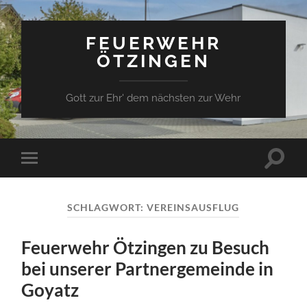
FEUERWEHR
ÖTZINGEN
Gott zur Ehr' dem nächsten zur Wehr
Suchfe
Mobile-
ein-/a
Menü
ein-/ausblenden
SCHLAGWORT:
VEREINSAUSFLUG
Feuerwehr Ötzingen zu Besuch
bei unserer Partnergemeinde in
Goyatz