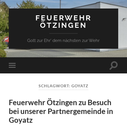
FEUERWEHR
ÖTZINGEN
Gott zur Ehr' dem nächsten zur Wehr
Suchfe
Mobile-
ein-/a
Menü
ein-/ausblenden
SCHLAGWORT:
GOYATZ
Feuerwehr Ötzingen zu Besuch
bei unserer Partnergemeinde in
Goyatz